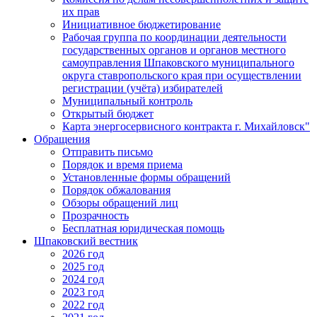
их прав
Инициативное бюджетирование
Рабочая группа по координации деятельности
государственных органов и органов местного
самоуправления Шпаковского муниципального
округа ставропольского края при осуществлении
регистрации (учёта) избирателей
Муниципальный контроль
Открытый бюджет
Карта энергосервисного контракта г. Михайловск"
Обращения
Отправить письмо
Порядок и время приема
Установленные формы обращений
Порядок обжалования
Обзоры обращений лиц
Прозрачность
Бесплатная юридическая помощь
Шпаковский вестник
2026 год
2025 год
2024 год
2023 год
2022 год