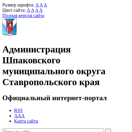
Размер шрифта:
A
A
A
Цвет сайта:
A
A
A
A
Полная версия сайта
Администрация
Шпаковского
муниципального округа
Ставропольского края
Официальный интернет-портал
RSS
AAA
Карта сайта