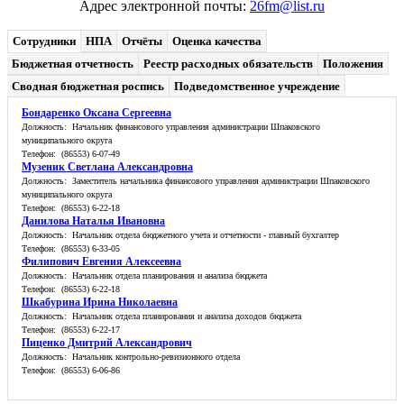
Адрес электронной почты:
26fm@list.ru
Сотрудники
НПА
Отчёты
Оценка качества
Бюджетная отчетность
Реестр расходных обязательств
Положения
Сводная бюджетная роспись
Подведомственное учреждение
Бондаренко Оксана Сергеевна
Должность: Начальник финансового управления администрации Шпаковского
муниципального округа
Телефон: (86553) 6-07-49
Музеник Светлана Александровна
Должность: Заместитель начальника финансового управления администрации Шпаковского
муниципального округа
Телефон: (86553) 6-22-18
Данилова Наталья Ивановна
Должность: Начальник отдела бюджетного учета и отчетности - главный бухгалтер
Телефон: (86553) 6-33-05
Филипович Евгения Алексеевна
Должность: Начальник отдела планирования и анализа бюджета
Телефон: (86553) 6-22-18
Шкабурина Ирина Николаевна
Должность: Начальник отдела планирования и анализа доходов бюджета
Телефон: (86553) 6-22-17
Пиценко Дмитрий Александрович
Должность: Начальник контрольно-ревизионного отдела
Телефон: (86553) 6-06-86