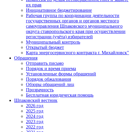
их прав
Инициативное бюджетирование
Рабочая группа по координации деятельности
государственных органов и органов местного
самоуправления Шпаковского муниципального
округа ставропольского края при осуществлении
регистрации (учёта) избирателей
Муниципальный контроль
Открытый бюджет
Карта энергосервисного контракта г. Михайловск"
Обращения
Отправить письмо
Порядок и время приема
Установленные формы обращений
Порядок обжалования
Обзоры обращений лиц
Прозрачность
Бесплатная юридическая помощь
Шпаковский вестник
2026 год
2025 год
2024 год
2023 год
2022 год