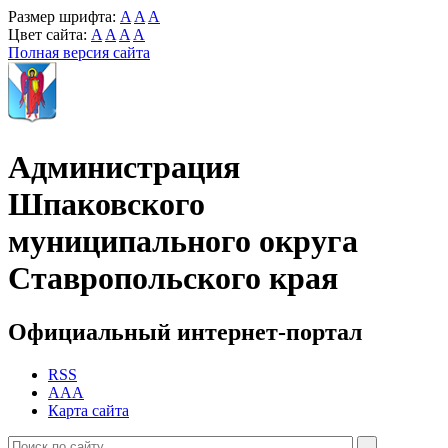
Размер шрифта:
A
A
A
Цвет сайта:
A
A
A
A
Полная версия сайта
Администрация
Шпаковского
муниципального округа
Ставропольского края
Официальный интернет-портал
RSS
AAA
Карта сайта