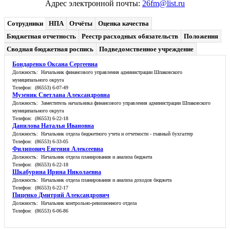
Адрес электронной почты:
26fm@list.ru
Сотрудники
НПА
Отчёты
Оценка качества
Бюджетная отчетность
Реестр расходных обязательств
Положения
Сводная бюджетная роспись
Подведомственное учреждение
Бондаренко Оксана Сергеевна
Должность: Начальник финансового управления администрации Шпаковского
муниципального округа
Телефон: (86553) 6-07-49
Музеник Светлана Александровна
Должность: Заместитель начальника финансового управления администрации Шпаковского
муниципального округа
Телефон: (86553) 6-22-18
Данилова Наталья Ивановна
Должность: Начальник отдела бюджетного учета и отчетности - главный бухгалтер
Телефон: (86553) 6-33-05
Филипович Евгения Алексеевна
Должность: Начальник отдела планирования и анализа бюджета
Телефон: (86553) 6-22-18
Шкабурина Ирина Николаевна
Должность: Начальник отдела планирования и анализа доходов бюджета
Телефон: (86553) 6-22-17
Пиценко Дмитрий Александрович
Должность: Начальник контрольно-ревизионного отдела
Телефон: (86553) 6-06-86