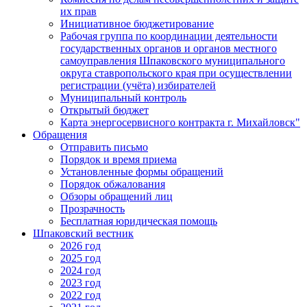
их прав
Инициативное бюджетирование
Рабочая группа по координации деятельности
государственных органов и органов местного
самоуправления Шпаковского муниципального
округа ставропольского края при осуществлении
регистрации (учёта) избирателей
Муниципальный контроль
Открытый бюджет
Карта энергосервисного контракта г. Михайловск"
Обращения
Отправить письмо
Порядок и время приема
Установленные формы обращений
Порядок обжалования
Обзоры обращений лиц
Прозрачность
Бесплатная юридическая помощь
Шпаковский вестник
2026 год
2025 год
2024 год
2023 год
2022 год