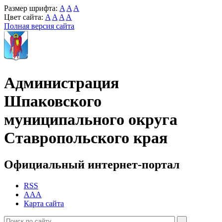
Размер шрифта:
A
A
A
Цвет сайта:
A
A
A
A
Полная версия сайта
Администрация
Шпаковского
муниципального округа
Ставропольского края
Официальный интернет-портал
RSS
AAA
Карта сайта