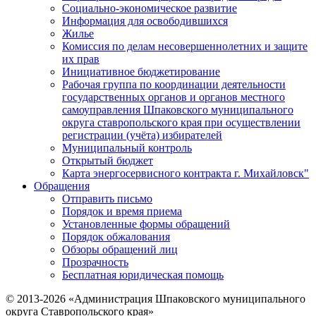
Социально-экономическое развитие
Информация для освободившихся
Жилье
Комиссия по делам несовершеннолетних и защите
их прав
Инициативное бюджетирование
Рабочая группа по координации деятельности
государственных органов и органов местного
самоуправления Шпаковского муниципального
округа ставропольского края при осуществлении
регистрации (учёта) избирателей
Муниципальный контроль
Открытый бюджет
Карта энергосервисного контракта г. Михайловск"
Обращения
Отправить письмо
Порядок и время приема
Установленные формы обращений
Порядок обжалования
Обзоры обращений лиц
Прозрачность
Бесплатная юридическая помощь
© 2013-2026 «Администрация Шпаковского муниципального
округа Ставропольского края»