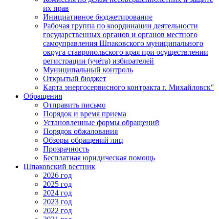
их прав
Инициативное бюджетирование
Рабочая группа по координации деятельности
государственных органов и органов местного
самоуправления Шпаковского муниципального
округа ставропольского края при осуществлении
регистрации (учёта) избирателей
Муниципальный контроль
Открытый бюджет
Карта энергосервисного контракта г. Михайловск"
Обращения
Отправить письмо
Порядок и время приема
Установленные формы обращений
Порядок обжалования
Обзоры обращений лиц
Прозрачность
Бесплатная юридическая помощь
Шпаковский вестник
2026 год
2025 год
2024 год
2023 год
2022 год