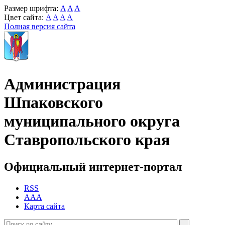
Размер шрифта:
A
A
A
Цвет сайта:
A
A
A
A
Полная версия сайта
Администрация
Шпаковского
муниципального округа
Ставропольского края
Официальный интернет-портал
RSS
AAA
Карта сайта