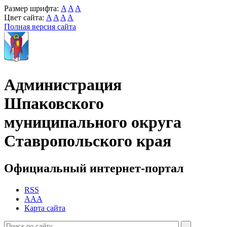
Размер шрифта:
A
A
A
Цвет сайта:
A
A
A
A
Полная версия сайта
Администрация
Шпаковского
муниципального округа
Ставропольского края
Официальный интернет-портал
RSS
AAA
Карта сайта