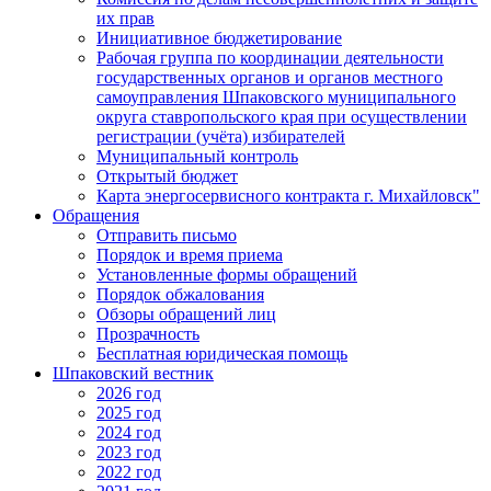
их прав
Инициативное бюджетирование
Рабочая группа по координации деятельности
государственных органов и органов местного
самоуправления Шпаковского муниципального
округа ставропольского края при осуществлении
регистрации (учёта) избирателей
Муниципальный контроль
Открытый бюджет
Карта энергосервисного контракта г. Михайловск"
Обращения
Отправить письмо
Порядок и время приема
Установленные формы обращений
Порядок обжалования
Обзоры обращений лиц
Прозрачность
Бесплатная юридическая помощь
Шпаковский вестник
2026 год
2025 год
2024 год
2023 год
2022 год