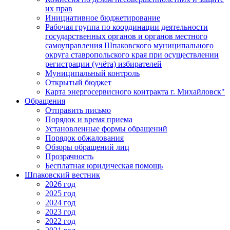
их прав
Инициативное бюджетирование
Рабочая группа по координации деятельности
государственных органов и органов местного
самоуправления Шпаковского муниципального
округа ставропольского края при осуществлении
регистрации (учёта) избирателей
Муниципальный контроль
Открытый бюджет
Карта энергосервисного контракта г. Михайловск"
Обращения
Отправить письмо
Порядок и время приема
Установленные формы обращений
Порядок обжалования
Обзоры обращений лиц
Прозрачность
Бесплатная юридическая помощь
Шпаковский вестник
2026 год
2025 год
2024 год
2023 год
2022 год