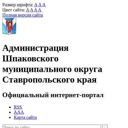
Размер шрифта:
A
A
A
Цвет сайта:
A
A
A
A
Полная версия сайта
Администрация
Шпаковского
муниципального округа
Ставропольского края
Официальный интернет-портал
RSS
AAA
Карта сайта