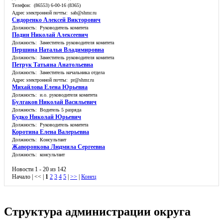
Телефон: (86553) 6-00-16 (8365)
Адрес электронной почты: sab@shmr.ru
Сидоренко Алексей Викторович
Должность: Руководитель комитета
Подин Николай Алексеевич
Должность: Заместитель руководителя комитета
Першина Наталья Владимировна
Должность: Заместитель руководителя комитета
Петрук Татьяна Анатольевна
Должность: Заместитель начальника отдела
Адрес электронной почты: pr@shmr.ru
Михайлова Елена Юрьевна
Должность: и.о. руководителя комитета
Булгаков Николай Васильевич
Должность: Водитель 5 разряда
Будко Николай Юрьевич
Должность: Руководитель комитета
Коротина Елена Валерьевна
Должность: Консультант
Жаворонкова Людмила Сергеевна
Должность: консультант
Новости 1 - 20 из 142
Начало | << |
1
2
3
4
5
|
>>
|
Конец
Структура администрации округа