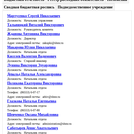
Сводная бюджетная роспись
Подведомственное учреждение
Мартусенко Сергей Николаевич
Должность: Начальник управления
Тальницкий Виталий Викторович
Должность: Руководитель комитета
Жданова Антонина Викторовна
Должность: Директор
Адрес электронной почты: zakupki@shmr.ru
Макарова Юлия Николаевна
Должность: Начальник отдела
Киселев Валентин Вадимович
Должность: Старший инженер
Лунина Виктория Эдуардовна
Должность: Начальник отдела
Девальд Наталья Александровна
Должность: Начальник отдела
Полякова Екатерина Викторовна
Должность: Начальник отдела
Телефон: (86553) 6-07-17
Адрес электронной почты: arhiv@shmr.ru
Глазкова Наталья Евгеньевна
Должность: Начальник отдела
Телефон: (86553) 6-07-80
Шевченко Оксана Михайловна
Должность: Начальник отдела
Адрес электронной почты: administration@shmr.ru
Саботырев Денис Анатольевич
Должность: Начальник отдела