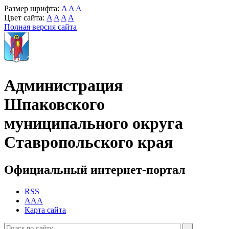
Размер шрифта:
A
A
A
Цвет сайта:
A
A
A
A
Полная версия сайта
Администрация
Шпаковского
муниципального округа
Ставропольского края
Официальный интернет-портал
RSS
AAA
Карта сайта