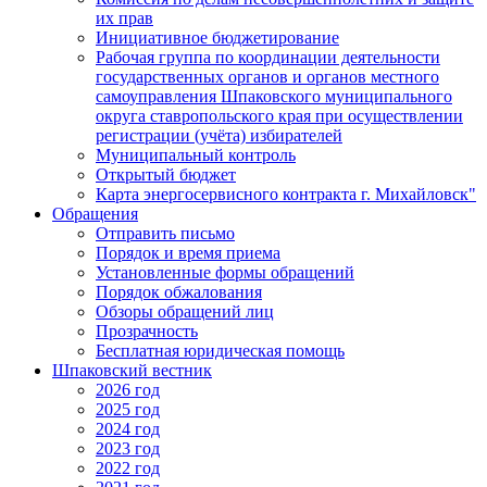
их прав
Инициативное бюджетирование
Рабочая группа по координации деятельности
государственных органов и органов местного
самоуправления Шпаковского муниципального
округа ставропольского края при осуществлении
регистрации (учёта) избирателей
Муниципальный контроль
Открытый бюджет
Карта энергосервисного контракта г. Михайловск"
Обращения
Отправить письмо
Порядок и время приема
Установленные формы обращений
Порядок обжалования
Обзоры обращений лиц
Прозрачность
Бесплатная юридическая помощь
Шпаковский вестник
2026 год
2025 год
2024 год
2023 год
2022 год