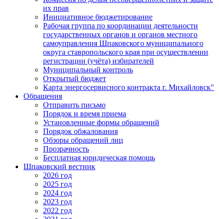
их прав
Инициативное бюджетирование
Рабочая группа по координации деятельности
государственных органов и органов местного
самоуправления Шпаковского муниципального
округа ставропольского края при осуществлении
регистрации (учёта) избирателей
Муниципальный контроль
Открытый бюджет
Карта энергосервисного контракта г. Михайловск"
Обращения
Отправить письмо
Порядок и время приема
Установленные формы обращений
Порядок обжалования
Обзоры обращений лиц
Прозрачность
Бесплатная юридическая помощь
Шпаковский вестник
2026 год
2025 год
2024 год
2023 год
2022 год