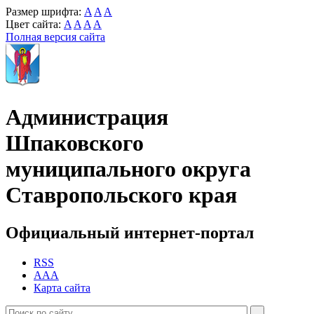
Размер шрифта:
A
A
A
Цвет сайта:
A
A
A
A
Полная версия сайта
Администрация
Шпаковского
муниципального округа
Ставропольского края
Официальный интернет-портал
RSS
AAA
Карта сайта