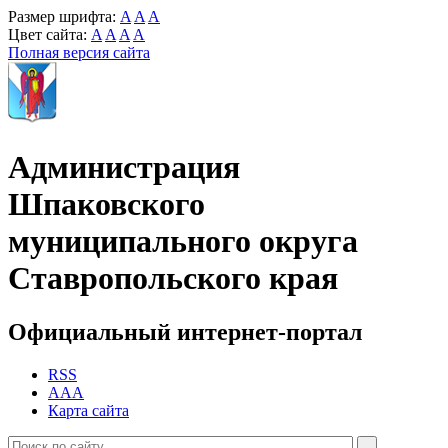
Размер шрифта:
A
A
A
Цвет сайта:
A
A
A
A
Полная версия сайта
Администрация
Шпаковского
муниципального округа
Ставропольского края
Официальный интернет-портал
RSS
AAA
Карта сайта