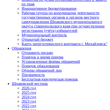
их прав
Инициативное бюджетирование
Рабочая группа по координации деятельности
государственных органов и органов местного
самоуправления Шпаковского муниципального
округа ставропольского края при осуществлении
регистрации (учёта) избирателей
Муниципальный контроль
Открытый бюджет
Карта энергосервисного контракта г. Михайловск"
Обращения
Отправить письмо
Порядок и время приема
Установленные формы обращений
Порядок обжалования
Обзоры обращений лиц
Прозрачность
Бесплатная юридическая помощь
Шпаковский вестник
2026 год
2025 год
2024 год
2023 год
2022 год