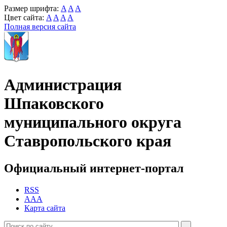
Размер шрифта:
A
A
A
Цвет сайта:
A
A
A
A
Полная версия сайта
Администрация
Шпаковского
муниципального округа
Ставропольского края
Официальный интернет-портал
RSS
AAA
Карта сайта