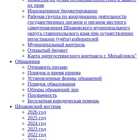
их прав
Инициативное бюджетирование
Рабочая группа по координации деятельности
государственных органов и органов местного
самоуправления Шпаковского муниципального
округа ставропольского края при осуществлении
регистрации (учёта) избирателей
Муниципальный контроль
Открытый бюджет
Карта энергосервисного контракта г. Михайловск"
Обращения
Отправить письмо
Порядок и время приема
Установленные формы обращений
Порядок обжалования
Обзоры обращений лиц
Прозрачность
Бесплатная юридическая помощь
Шпаковский вестник
2026 год
2025 год
2024 год
2023 год
2022 год