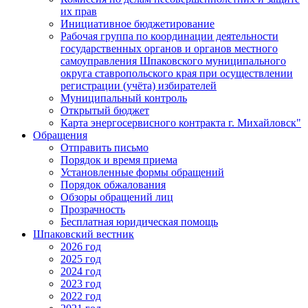
их прав
Инициативное бюджетирование
Рабочая группа по координации деятельности
государственных органов и органов местного
самоуправления Шпаковского муниципального
округа ставропольского края при осуществлении
регистрации (учёта) избирателей
Муниципальный контроль
Открытый бюджет
Карта энергосервисного контракта г. Михайловск"
Обращения
Отправить письмо
Порядок и время приема
Установленные формы обращений
Порядок обжалования
Обзоры обращений лиц
Прозрачность
Бесплатная юридическая помощь
Шпаковский вестник
2026 год
2025 год
2024 год
2023 год
2022 год