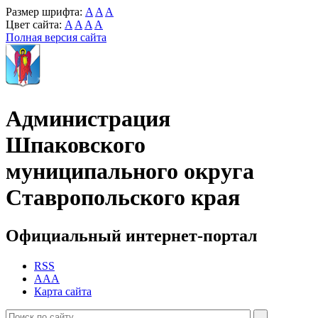
Размер шрифта:
A
A
A
Цвет сайта:
A
A
A
A
Полная версия сайта
Администрация
Шпаковского
муниципального округа
Ставропольского края
Официальный интернет-портал
RSS
AAA
Карта сайта