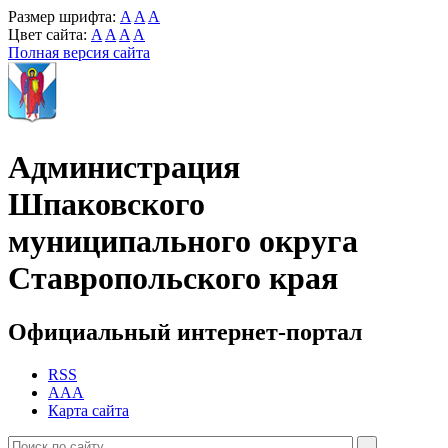
Размер шрифта:
A
A
A
Цвет сайта:
A
A
A
A
Полная версия сайта
Администрация
Шпаковского
муниципального округа
Ставропольского края
Официальный интернет-портал
RSS
AAA
Карта сайта