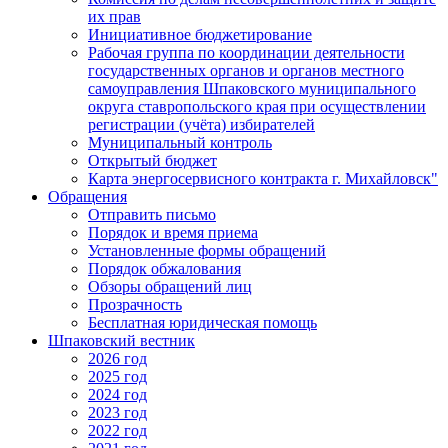
их прав
Инициативное бюджетирование
Рабочая группа по координации деятельности
государственных органов и органов местного
самоуправления Шпаковского муниципального
округа ставропольского края при осуществлении
регистрации (учёта) избирателей
Муниципальный контроль
Открытый бюджет
Карта энергосервисного контракта г. Михайловск"
Обращения
Отправить письмо
Порядок и время приема
Установленные формы обращений
Порядок обжалования
Обзоры обращений лиц
Прозрачность
Бесплатная юридическая помощь
Шпаковский вестник
2026 год
2025 год
2024 год
2023 год
2022 год