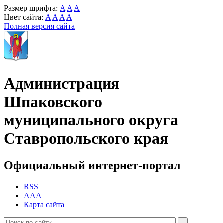
Размер шрифта:
A
A
A
Цвет сайта:
A
A
A
A
Полная версия сайта
Администрация
Шпаковского
муниципального округа
Ставропольского края
Официальный интернет-портал
RSS
AAA
Карта сайта