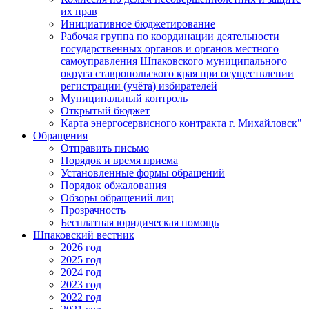
их прав
Инициативное бюджетирование
Рабочая группа по координации деятельности
государственных органов и органов местного
самоуправления Шпаковского муниципального
округа ставропольского края при осуществлении
регистрации (учёта) избирателей
Муниципальный контроль
Открытый бюджет
Карта энергосервисного контракта г. Михайловск"
Обращения
Отправить письмо
Порядок и время приема
Установленные формы обращений
Порядок обжалования
Обзоры обращений лиц
Прозрачность
Бесплатная юридическая помощь
Шпаковский вестник
2026 год
2025 год
2024 год
2023 год
2022 год