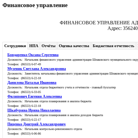
Финансовое управление
ФИНАНСОВОЕ УПРАВЛЕНИЕ А
Адрес: 356240
Сотрудники
НПА
Отчёты
Оценка качества
Бюджетная отчетность
Бондаренко Оксана Сергеевна
Должность: Начальник финансового управления администрации Шпаковского муниципального окр
Телефон: (86553) 6-07-49
Музеник Светлана Александровна
Должность: Заместитель начальника финансового управления администрации Шпаковского муницип
Телефон: (86553) 6-22-18
Данилова Наталья Ивановна
Должность: Начальник отдела бюджетного учета и отчетности - главный бухгалтер
Телефон: (86553) 6-33-05
Филипович Евгения Алексеевна
Должность: Начальник отдела планирования и анализа бюджета
Телефон: (86553) 6-22-18
Шкабурина Ирина Николаевна
Должность: Начальник отдела планирования и анализа доходов бюджета
Телефон: (86553) 6-22-17
Пиценко Дмитрий Александрович
Должность: Начальник контрольно-ревизионного отдела
Телефон: (86553) 6-06-86