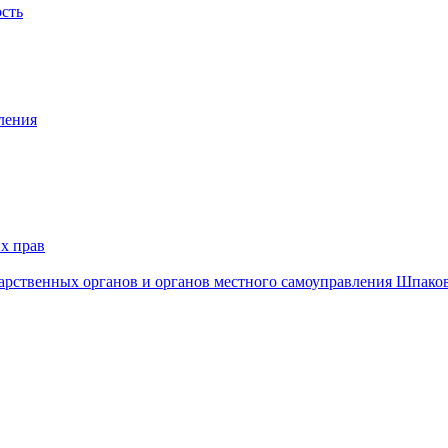
ость
ления
х прав
дарственных органов и органов местного самоуправления Шпако