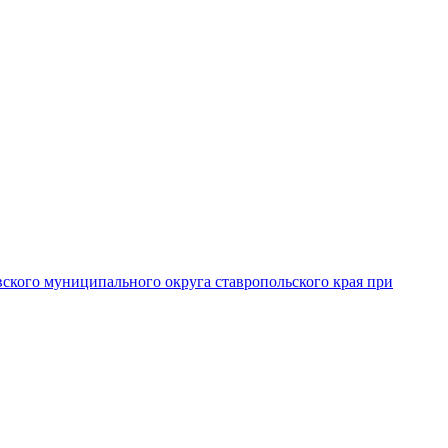
вского муниципального округа ставропольского края при