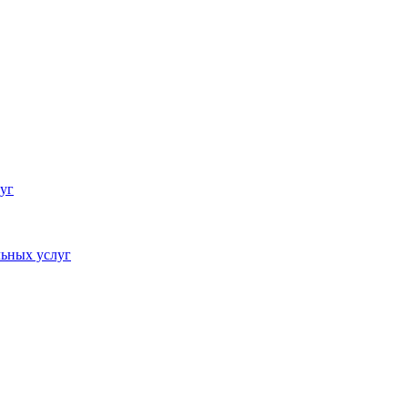
уг
ьных услуг