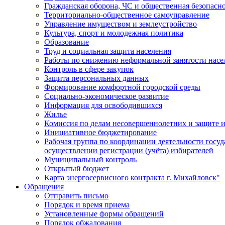
Гражданская оборона, ЧС и общественная безопасн
Территориально-общественное самоуправление
Управление имуществом и землеустройство
Культура, спорт и молодежная политика
Образование
Труд и социальная защита населения
Работы по снижению неформальной занятости насе
Контроль в сфере закупок
Защита персональных данных
Формирование комфортной городской среды
Социально-экономическое развитие
Информация для освободившихся
Жилье
Комиссия по делам несовершеннолетних и защите и
Инициативное бюджетирование
Рабочая группа по координации деятельности госу
осуществлении регистрации (учёта) избирателей
Муниципальный контроль
Открытый бюджет
Карта энергосервисного контракта г. Михайловск"
Обращения
Отправить письмо
Порядок и время приема
Установленные формы обращений
Порядок обжалования