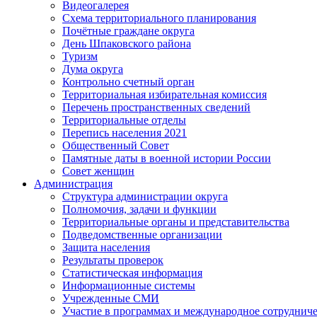
Видеогалерея
Схема территориального планирования
Почётные граждане округа
День Шпаковского района
Туризм
Дума округа
Контрольно счетный орган
Территориальная избирательная комиссия
Перечень пространственных сведений
Территориальные отделы
Перепись населения 2021
Общественный Совет
Памятные даты в военной истории России
Совет женщин
Администрация
Структура администрации округа
Полномочия, задачи и функции
Территориальные органы и представительства
Подведомственные организации
Защита населения
Результаты проверок
Статистическая информация
Информационные системы
Учрежденные СМИ
Участие в программах и международное сотруднич