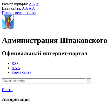
Размер шрифта:
A
A
A
Цвет сайта:
A
A
A
A
Полная версия сайта
Администрация Шпаковского 
Официальный интернет-портал
RSS
AAA
Карта сайта
Войти
Авторизация