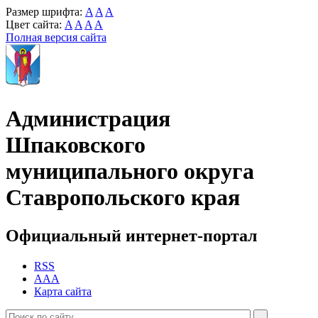
Размер шрифта:
A
A
A
Цвет сайта:
A
A
A
A
Полная версия сайта
Администрация
Шпаковского
муниципального округа
Ставропольского края
Официальный интернет-портал
RSS
AAA
Карта сайта