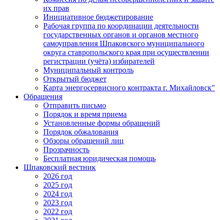
их прав
Инициативное бюджетирование
Рабочая группа по координации деятельности
государственных органов и органов местного
самоуправления Шпаковского муниципального
округа ставропольского края при осуществлении
регистрации (учёта) избирателей
Муниципальный контроль
Открытый бюджет
Карта энергосервисного контракта г. Михайловск"
Обращения
Отправить письмо
Порядок и время приема
Установленные формы обращений
Порядок обжалования
Обзоры обращений лиц
Прозрачность
Бесплатная юридическая помощь
Шпаковский вестник
2026 год
2025 год
2024 год
2023 год
2022 год