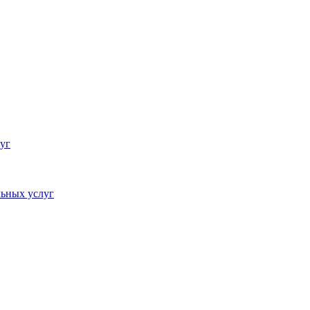
уг
ьных услуг