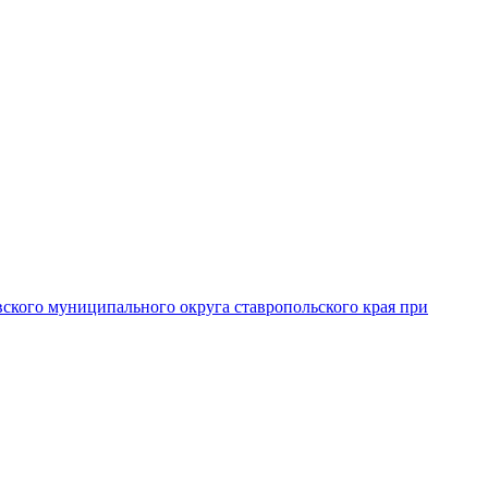
вского муниципального округа ставропольского края при