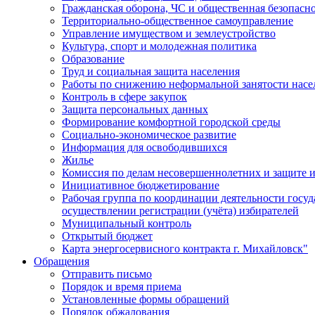
Гражданская оборона, ЧС и общественная безопасн
Территориально-общественное самоуправление
Управление имуществом и землеустройство
Культура, спорт и молодежная политика
Образование
Труд и социальная защита населения
Работы по снижению неформальной занятости насе
Контроль в сфере закупок
Защита персональных данных
Формирование комфортной городской среды
Социально-экономическое развитие
Информация для освободившихся
Жилье
Комиссия по делам несовершеннолетних и защите и
Инициативное бюджетирование
Рабочая группа по координации деятельности госу
осуществлении регистрации (учёта) избирателей
Муниципальный контроль
Открытый бюджет
Карта энергосервисного контракта г. Михайловск"
Обращения
Отправить письмо
Порядок и время приема
Установленные формы обращений
Порядок обжалования