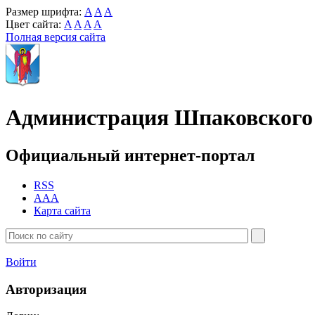
Размер шрифта:
A
A
A
Цвет сайта:
A
A
A
A
Полная версия сайта
Администрация Шпаковского 
Официальный интернет-портал
RSS
AAA
Карта сайта
Войти
Авторизация