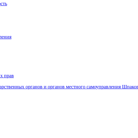
ость
ления
х прав
дарственных органов и органов местного самоуправления Шпако