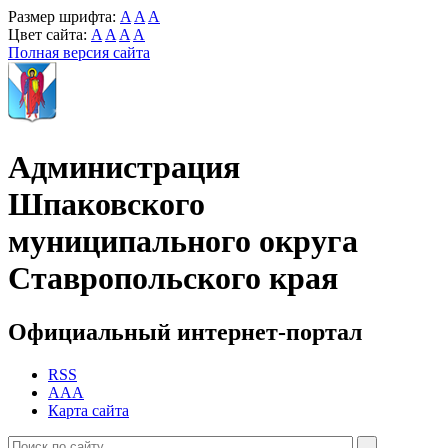
Размер шрифта:
A
A
A
Цвет сайта:
A
A
A
A
Полная версия сайта
Администрация
Шпаковского
муниципального округа
Ставропольского края
Официальный интернет-портал
RSS
AAA
Карта сайта