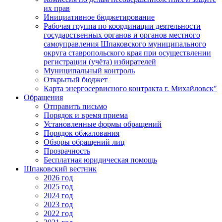
их прав
Инициативное бюджетирование
Рабочая группа по координации деятельности
государственных органов и органов местного
самоуправления Шпаковского муниципального
округа ставропольского края при осуществлении
регистрации (учёта) избирателей
Муниципальный контроль
Открытый бюджет
Карта энергосервисного контракта г. Михайловск"
Обращения
Отправить письмо
Порядок и время приема
Установленные формы обращений
Порядок обжалования
Обзоры обращений лиц
Прозрачность
Бесплатная юридическая помощь
Шпаковский вестник
2026 год
2025 год
2024 год
2023 год
2022 год