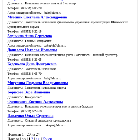
Должность: Начальник отдела - главный бухгалтер
Телефон: (86553) 6-05-70
Адрес электронной почты: buh@shmr.ru
Музеник Светлана Александровна
Должность: Заместитель начальника финансового управления администрации Шпаковского
муниципального округа
Телефон: (86553) 6-22-18
Зорькина Анна Сергеевна
Должность: Главный специалист
Адрес электронной почты: zakupki@shmr.ru
Данилова Наталья Ивановна
Должность: Начальник отдела бюджетного учета и отчетности - главный бухгалтер
Телефон: (86553) 6-33-05
Беденкова Дина Дмитриевна
Должность: Заместитель начальника
Телефон: (86553) 6-05-70
Адрес электронной почты: buh@shmr.ru
Мигулина Людмила Владимировна
Должность: Заместитель начальника отдела
Борисова Вера Ивановна
Должность: Консультант
Филипович Евгения Алексеевна
Должность: Начальник отдела планирования и анализа бюджета
Телефон: (86553) 6-22-18
Павленко Ольга Сергеевна
Должность: Старший специалист-юрисконсульт
Адрес электронной почты: zakupki@shmr.ru
Новости 1 - 20 из 24
Начало | << |
1
2
|
>>
|
Конец