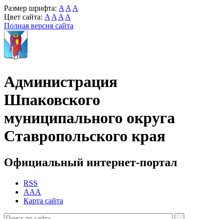
Размер шрифта:
A
A
A
Цвет сайта:
A
A
A
A
Полная версия сайта
Администрация
Шпаковского
муниципального округа
Ставропольского края
Официальный интернет-портал
RSS
AAA
Карта сайта