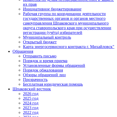
их прав
Инициативное бюджетирование
Рабочая группа по координации деятельности
государственных органов и органов местного
самоуправления Шпаковского муниципального
округа ставропольского края при осуществлении
регистрации (учёта) избирателей
Муниципальный контроль
Открытый бюджет
Карта энергосервисного контракта г. Михайловск"
Обращения
Отправить письмо
Порядок и время приема
Установленные формы обращений
Порядок обжалования
Обзоры обращений лиц
Прозрачность
Бесплатная юридическая помощь
Шпаковский вестник
2026 год
2025 год
2024 год
2023 год
2022 год