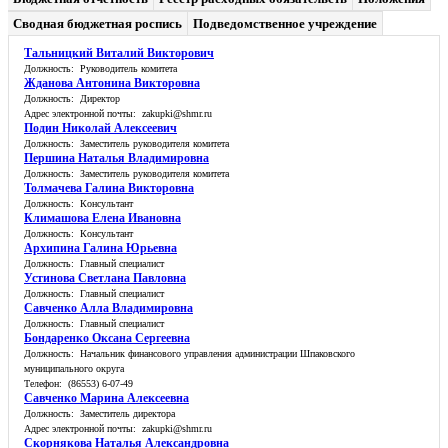
Сводная бюджетная роспись
Подведомственное учреждение
Тальницкий Виталий Викторович
Должность: Руководитель комитета
Жданова Антонина Викторовна
Должность: Директор
Адрес электронной почты: zakupki@shmr.ru
Подин Николай Алексеевич
Должность: Заместитель руководителя комитета
Першина Наталья Владимировна
Должность: Заместитель руководителя комитета
Толмачева Галина Викторовна
Должность: Консультант
Климашова Елена Ивановна
Должность: Консультант
Архипина Галина Юрьевна
Должность: Главный специалист
Устинова Светлана Павловна
Должность: Главный специалист
Савченко Алла Владимировна
Должность: Главный специалист
Бондаренко Оксана Сергеевна
Должность: Начальник финансового управления администрации Шпаковского
муниципального округа
Телефон: (86553) 6-07-49
Савченко Марина Алексеевна
Должность: Заместитель директора
Адрес электронной почты: zakupki@shmr.ru
Скорнякова Наталья Александровна