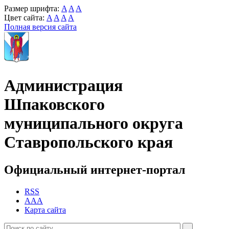
Размер шрифта:
A
A
A
Цвет сайта:
A
A
A
A
Полная версия сайта
Администрация
Шпаковского
муниципального округа
Ставропольского края
Официальный интернет-портал
RSS
AAA
Карта сайта