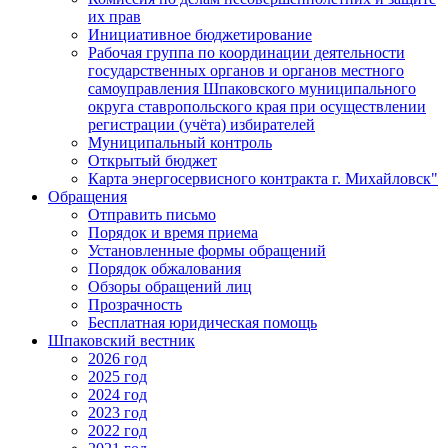
их прав
Инициативное бюджетирование
Рабочая группа по координации деятельности
государственных органов и органов местного
самоуправления Шпаковского муниципального
округа ставропольского края при осуществлении
регистрации (учёта) избирателей
Муниципальный контроль
Открытый бюджет
Карта энергосервисного контракта г. Михайловск"
Обращения
Отправить письмо
Порядок и время приема
Установленные формы обращений
Порядок обжалования
Обзоры обращений лиц
Прозрачность
Бесплатная юридическая помощь
Шпаковский вестник
2026 год
2025 год
2024 год
2023 год
2022 год