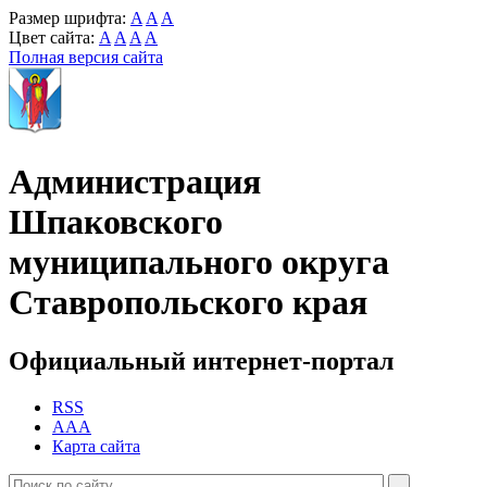
Размер шрифта:
A
A
A
Цвет сайта:
A
A
A
A
Полная версия сайта
Администрация
Шпаковского
муниципального округа
Ставропольского края
Официальный интернет-портал
RSS
AAA
Карта сайта