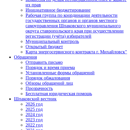
их прав
Инициативное бюджетирование
Рабочая группа по координации деятельности
государственных органов и органов местного
самоуправления Шпаковского муниципального
округа ставропольского края при осуществлении
регистрации (учёта) избирателей
Муниципальный контроль
Открытый бюджет
Карта энергосервисного контракта г. Михайловск"
Обращения
Отправить письмо
Порядок и время приема
Установленные формы обращений
Порядок обжалования
Обзоры обращений лиц
Прозрачность
Бесплатная юридическая помощь
Шпаковский вестник
2026 год
2025 год
2024 год
2023 год
2022 год