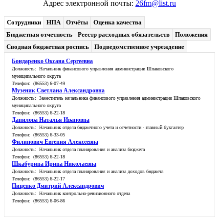
Адрес электронной почты:
26fm@list.ru
Сотрудники
НПА
Отчёты
Оценка качества
Бюджетная отчетность
Реестр расходных обязательств
Положения
Сводная бюджетная роспись
Подведомственное учреждение
Бондаренко Оксана Сергеевна
Должность: Начальник финансового управления администрации Шпаковского
муниципального округа
Телефон: (86553) 6-07-49
Музеник Светлана Александровна
Должность: Заместитель начальника финансового управления администрации Шпаковского
муниципального округа
Телефон: (86553) 6-22-18
Данилова Наталья Ивановна
Должность: Начальник отдела бюджетного учета и отчетности - главный бухгалтер
Телефон: (86553) 6-33-05
Филипович Евгения Алексеевна
Должность: Начальник отдела планирования и анализа бюджета
Телефон: (86553) 6-22-18
Шкабурина Ирина Николаевна
Должность: Начальник отдела планирования и анализа доходов бюджета
Телефон: (86553) 6-22-17
Пиценко Дмитрий Александрович
Должность: Начальник контрольно-ревизионного отдела
Телефон: (86553) 6-06-86